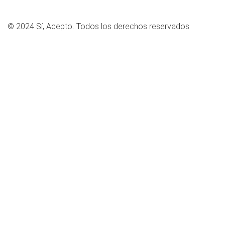
© 2024 Sí, Acepto. Todos los derechos reservados
Close this module
Firma la petición 😃