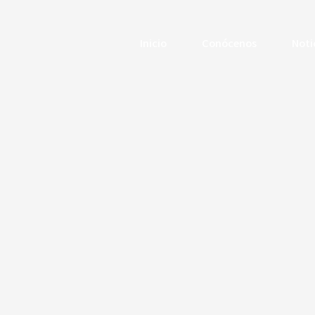
Inicio
Conócenos
Noti
Author:
Si Acept